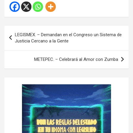
N
LEGISMEX. – Demandan en el Congreso un Sistema de
a
Justicia Cercano a la Gente
v
e
METEPEC. – Celebrará al Amor con Zumba
g
a
c
i
ó
n
d