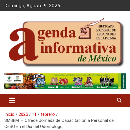
S
Domingo, Agosto 9, 2026
a
l
t
a
r
a
l
c
o
n
t
Agenda Informativa
e
n
i
d
o
Inicio
2025
11
febrero
SMSEM. – Ofrece Jornada de Capacitación a Personal del
CeSO en el Día del Odontólogo