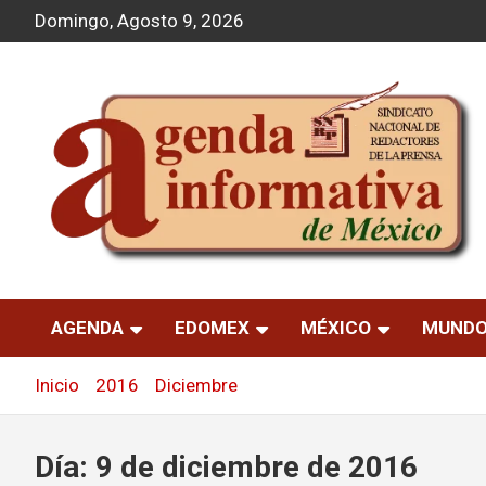
S
Domingo, Agosto 9, 2026
a
l
t
a
r
a
l
c
o
n
t
Agenda Informativa
e
n
AGENDA
EDOMEX
MÉXICO
MUND
i
d
o
Inicio
2016
Diciembre
9
Día:
9 de diciembre de 2016