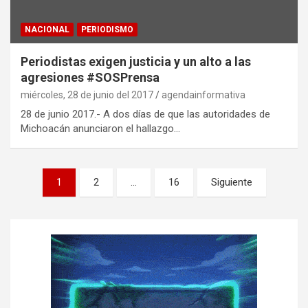
NACIONAL
PERIODISMO
Periodistas exigen justicia y un alto a las
agresiones #SOSPrensa
miércoles, 28 de junio del 2017
agendainformativa
28 de junio 2017.- A dos días de que las autoridades de
Michoacán anunciaron el hallazgo…
P
1
2
…
16
Siguiente
a
g
i
n
a