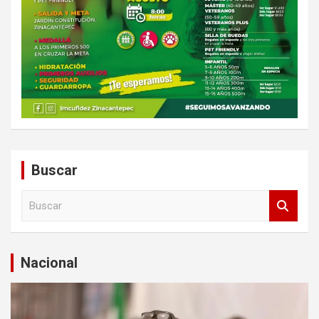
Buscar
B
u
s
c
a
Nacional
r