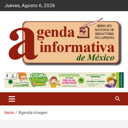
S
Jueves, Agosto 6, 2026
a
l
t
a
r
a
l
c
o
n
t
Agenda Informativa
e
n
i
d
o
Inicio
Agenda imagen