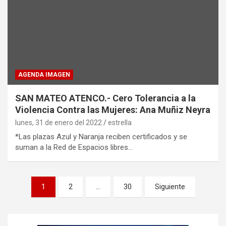
AGENDA IMAGEN
SAN MATEO ATENCO.- Cero Tolerancia a la
Violencia Contra las Mujeres: Ana Muñiz Neyra
lunes, 31 de enero del 2022
estrella
*Las plazas Azul y Naranja reciben certificados y se
suman a la Red de Espacios libres…
P
1
2
…
30
Siguiente
a
g