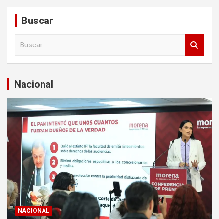
Buscar
B
u
s
c
a
Nacional
r
NACIONAL