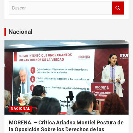
B
u
s
c
a
Nacional
r
NACIONAL
MORENA. – Critica Ariadna Montiel Postura de
la Oposición Sobre los Derechos de las