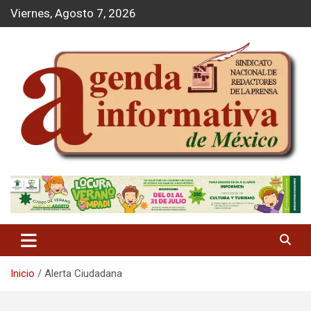
S
Viernes, Agosto 7, 2026
a
l
t
a
r
a
l
c
o
n
t
Agenda Informativa
e
n
i
d
o
Inicio
Alerta Ciudadana