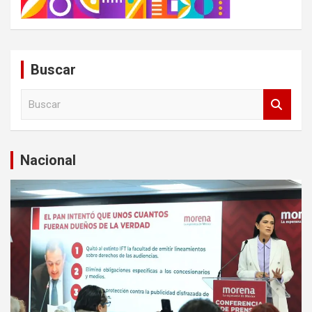
Buscar
B
u
s
c
a
Nacional
r