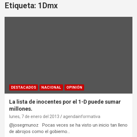
Etiqueta:
1Dmx
DESTACADOS
NACIONAL
OPINIÓN
La lista de inocentes por el 1-D puede sumar
millones.
lunes, 7 de enero del 2013
agendainformativa
@josegmunoz Pocas veces se ha visto un inicio tan lleno
de abrojos como el gobierno…