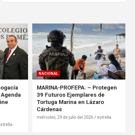
c
a
r
NACIONAL
bogacía
MARINA-PROFEPA. – Protegen
a Agenda
39 Futuros Ejemplares de
fine
Tortuga Marina en Lázaro
Cárdenas
miércoles, 29 de julio del 2026
estrella
strella