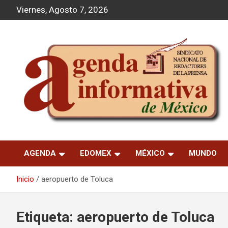
S
Viernes, Agosto 7, 2026
a
l
t
a
r
a
l
c
o
n
t
Agenda Informativa
e
n
AGENDA
EDOMEX
MÉXICO
MUNDO
i
d
o
Inicio
aeropuerto de Toluca
Etiqueta:
aeropuerto de Toluca