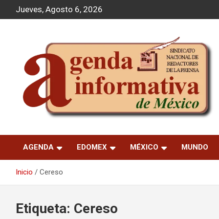
S
Jueves, Agosto 6, 2026
a
l
t
a
r
a
l
c
o
n
t
Agenda Informativa
e
n
AGENDA
EDOMEX
MÉXICO
MUNDO
i
d
o
Inicio
Cereso
Etiqueta:
Cereso