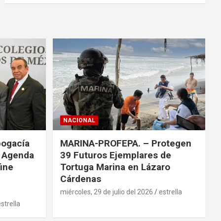
c
a
r
NACIONAL
bogacía
MARINA-PROFEPA. – Protegen
a Agenda
39 Futuros Ejemplares de
fine
Tortuga Marina en Lázaro
Cárdenas
miércoles, 29 de julio del 2026
estrella
strella