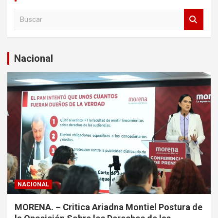
B
u
s
c
a
Nacional
r
NACIONAL
MORENA. – Critica Ariadna Montiel Postura de