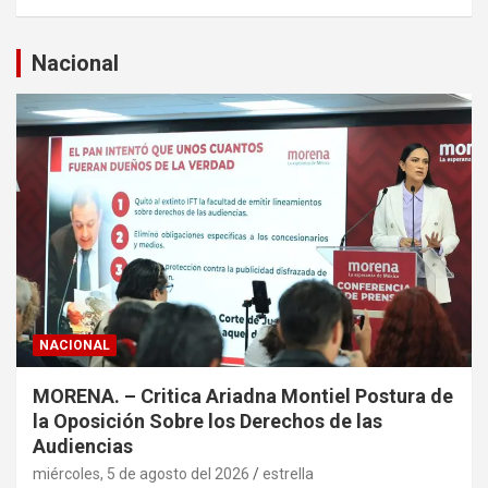
s
c
a
Nacional
r
NACIONAL
MORENA. – Critica Ariadna Montiel Postura de
la Oposición Sobre los Derechos de las
Audiencias
miércoles, 5 de agosto del 2026
estrella