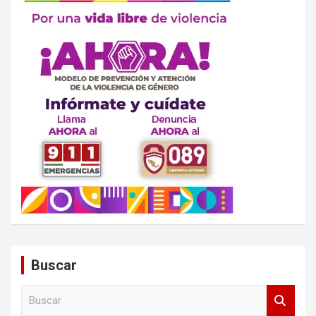
Buscar
B
u