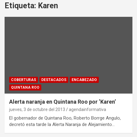
Etiqueta:
Karen
COBERTURAS
DESTACADOS
ENCABEZADO
QUINTANA ROO
Alerta naranja en Quintana Roo por ‘Karen’
jueves, 3 de octubre del 2013
agendainformativa
El gobernador de Quintana Roo, Roberto Borrge Angulo,
decretó esta tarde la Alerta Naranja de Alejamiento…