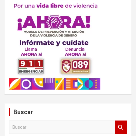
Buscar
B
u