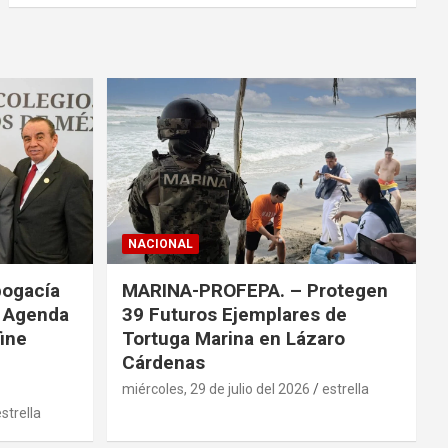
c
a
r
NACIONAL
bogacía
MARINA-PROFEPA. – Protegen
a Agenda
39 Futuros Ejemplares de
fine
Tortuga Marina en Lázaro
Cárdenas
miércoles, 29 de julio del 2026
estrella
strella