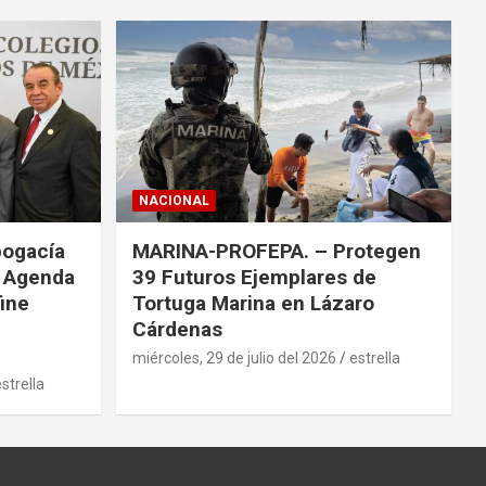
r
NACIONAL
bogacía
MARINA-PROFEPA. – Protegen
a Agenda
39 Futuros Ejemplares de
fine
Tortuga Marina en Lázaro
Cárdenas
miércoles, 29 de julio del 2026
estrella
strella