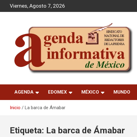
S
Viernes, Agosto 7, 2026
a
l
t
a
r
a
l
c
o
n
t
Agenda Informativa
e
n
AGENDA
EDOMEX
MÉXICO
MUNDO
i
d
o
Inicio
La barca de Ámabar
Etiqueta:
La barca de Ámabar