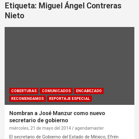
Etiqueta:
Miguel Ángel Contreras
Nieto
COBERTURAS
COMUNICADOS
ENCABEZADO
RECOMENDAMOS
REPORTAJE ESPECIAL
Nombran a José Manzur como nuevo
secretario de gobierno
miércoles, 21 de mayo del 2014
agendamaster
El secretario de Gobierno del Estado de México, Efrén