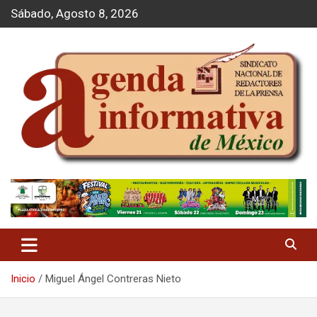
S
Sábado, Agosto 8, 2026
a
l
t
a
r
a
l
c
o
n
t
Agenda Informativa
e
n
i
d
o
Inicio
Miguel Ángel Contreras Nieto