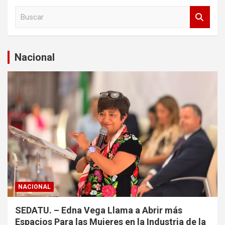
B
u
s
c
a
Nacional
r
NACIONAL
SEDATU. – Edna Vega Llama a Abrir más
Espacios Para las Mujeres en la Industria de la