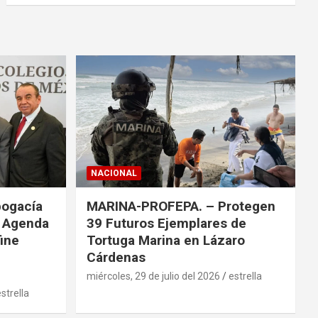
c
a
r
NACIONAL
bogacía
MARINA-PROFEPA. – Protegen
a Agenda
39 Futuros Ejemplares de
fine
Tortuga Marina en Lázaro
Cárdenas
miércoles, 29 de julio del 2026
estrella
strella