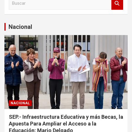
u
s
c
a
Nacional
r
NACIONAL
SEP.- Infraestructura Educativa y más Becas, la
Apuesta Para Ampliar el Acceso a la
Educación: Mario Delgado