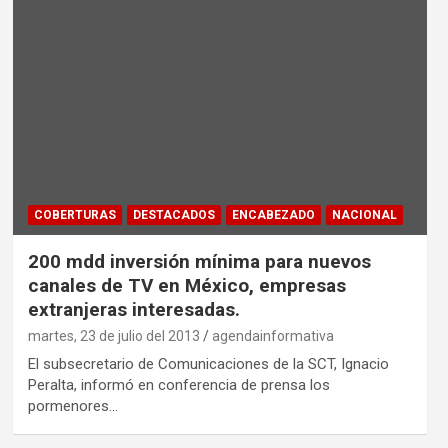
COBERTURAS
DESTACADOS
ENCABEZADO
NACIONAL
200 mdd inversión mínima para nuevos
canales de TV en México, empresas
extranjeras interesadas.
martes, 23 de julio del 2013
agendainformativa
El subsecretario de Comunicaciones de la SCT, Ignacio
Peralta, informó en conferencia de prensa los
pormenores…