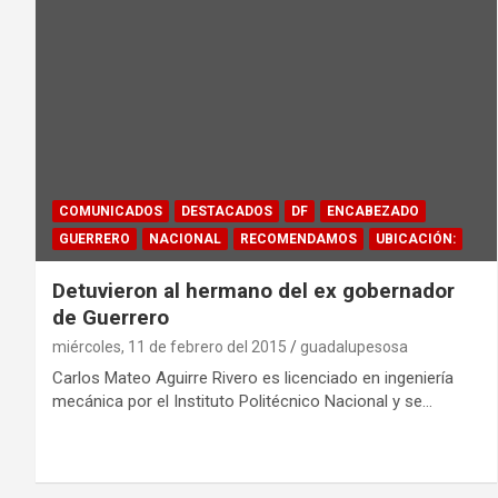
COMUNICADOS
DESTACADOS
DF
ENCABEZADO
GUERRERO
NACIONAL
RECOMENDAMOS
UBICACIÓN:
Detuvieron al hermano del ex gobernador
de Guerrero
miércoles, 11 de febrero del 2015
guadalupesosa
Carlos Mateo Aguirre Rivero es licenciado en ingeniería
mecánica por el Instituto Politécnico Nacional y se…