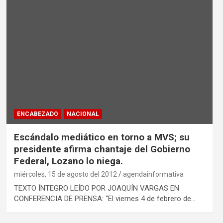
ENCABEZADO
NACIONAL
Escándalo mediático en torno a MVS; su
presidente afirma chantaje del Gobierno
Federal, Lozano lo niega.
miércoles, 15 de agosto del 2012
agendainformativa
TEXTO ÍNTEGRO LEÍDO POR JOAQUÍN VARGAS EN
CONFERENCIA DE PRENSA: “El viernes 4 de febrero de…