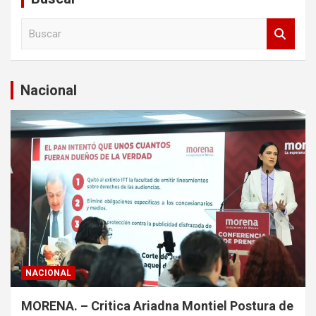
B
u
s
c
a
Nacional
r
NACIONAL
MORENA. – Critica Ariadna Montiel Postura de