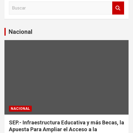
B
u
s
c
a
Nacional
r
NACIONAL
SEP.- Infraestructura Educativa y más Becas, la
Apuesta Para Ampliar el Acceso a la