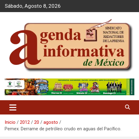
S
Sábado, Agosto 8, 2026
a
l
t
a
r
a
l
c
o
n
t
Agenda Informativa
e
n
i
d
o
Inicio
2012
20
agosto
Pemex. Derrame de petróleo crudo en aguas del Pacífico.