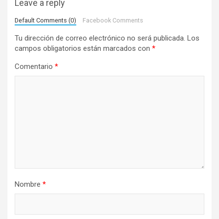
Leave a reply
i
Default Comments (0)
Facebook Comments
ó
Tu dirección de correo electrónico no será publicada.
Los
n
campos obligatorios están marcados con
*
d
Comentario
*
e
e
n
t
r
a
d
a
Nombre
*
s