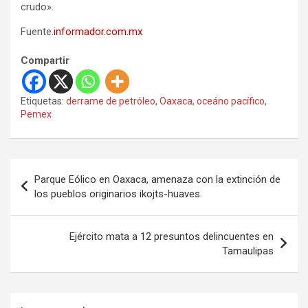
crudo».
Fuente.
informador.com.mx
Compartir
Etiquetas:
derrame de petróleo
,
Oaxaca
,
oceáno pacífico
,
Pemex
N
Parque Eólico en Oaxaca, amenaza con la extinción de
a
los pueblos originarios ikojts-huaves.
v
e
Ejército mata a 12 presuntos delincuentes en
Tamaulipas
g
a
c