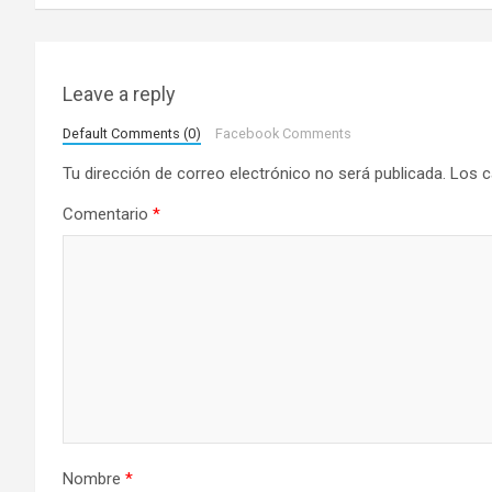
v
e
g
Leave a reply
a
Default Comments (0)
Facebook Comments
Tu dirección de correo electrónico no será publicada.
Los c
c
Comentario
*
i
ó
n
d
e
e
Nombre
*