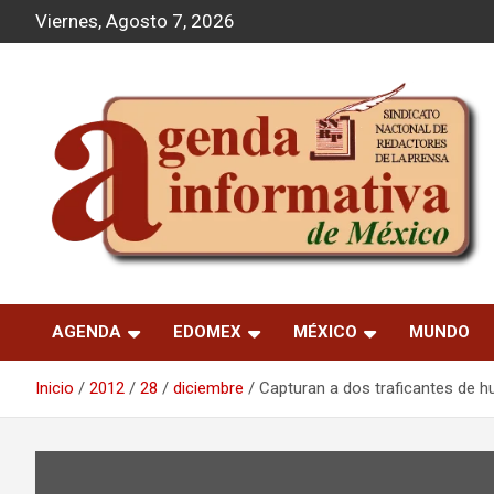
S
Viernes, Agosto 7, 2026
a
l
t
a
r
a
l
c
o
n
t
Agenda Informativa
e
n
AGENDA
EDOMEX
MÉXICO
MUNDO
i
d
o
Inicio
2012
28
diciembre
Capturan a dos traficantes de h