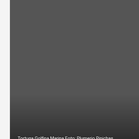
Tortuga Golfina Marina Foto: Plumerio Pipichas