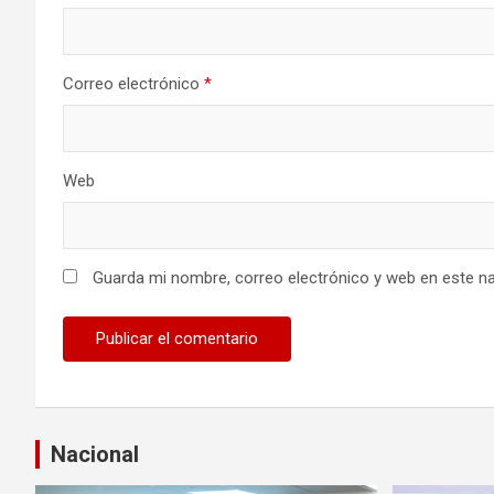
n
t
Correo electrónico
*
r
a
Web
d
a
s
Guarda mi nombre, correo electrónico y web en este n
Nacional