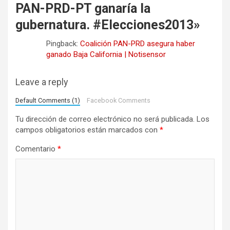
PAN-PRD-PT ganaría la
n
gubernatura. #Elecciones2013
»
d
Pingback:
Coalición PAN-PRD asegura haber
e
ganado Baja California | Notisensor
e
n
Leave a reply
t
Default Comments (1)
Facebook Comments
r
Tu dirección de correo electrónico no será publicada.
Los
a
campos obligatorios están marcados con
*
d
Comentario
*
a
s