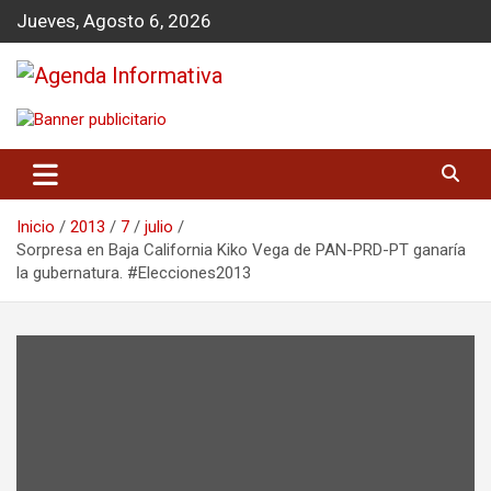
S
Jueves, Agosto 6, 2026
a
l
t
a
Agenda Informativa
r
a
l
c
o
Inicio
2013
7
julio
n
Sorpresa en Baja California Kiko Vega de PAN-PRD-PT ganaría
t
la gubernatura. #Elecciones2013
e
n
i
d
o