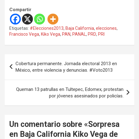
Compartir
Etiquetas:
#Elecciones2013
,
Baja California
,
elecciones
,
Francisco Vega
,
Kiko Vega
,
PAN
,
PANAL
,
PRD
,
PRI
N
Cobertura permanente. Jornada electoral 2013 en
a
México, entre violencia y denuncias. #Voto2013
v
e
Queman 13 patrullas en Tultepec, Edomex, protestan
por jóvenes asesinados por policías.
g
a
c
Un comentario sobre «
Sorpresa
i
en Baja California Kiko Vega de
ó