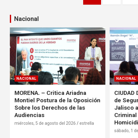
a
g
Nacional
i
n
a
c
NACIONAL
NACIONAL
i
MORENA. – Critica Ariadna
CIUDAD 
ó
Montiel Postura de la Oposición
de Segur
n
Sobre los Derechos de las
Jalisco 
Audiencias
Criminal
d
Homicidi
miércoles, 5 de agosto del 2026
estrella
sábado, 1 d
e