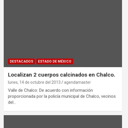
DESTACADOS
ESTADO DE MÉXICO
Localizan 2 cuerpos calcinados en Chalco.
lunes, 14 de octubre del 2013
agendamaster
Valle de Chalco: De acuerdo con información
proporcionada por la policía municipal de Chalco, vecinos
del…