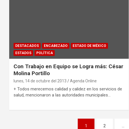
DESTACADOS
ENCABEZADO
ESTADO DE MÉXICO
ESTADOS
POLÍTICA
Con Trabajo en Equipo se Logra más: César
Molina Portillo
lunes, 14 de octubre del 2013
Agenda Online
+ Todos merecemos calidad y calidez en los servicios de
salud, mencionaron a las autoridades municipales…
P
1
2
…