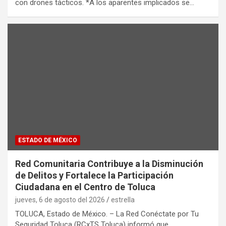
con drones tácticos. *A los aparentes implicados se…
ESTADO DE MÉXICO
Red Comunitaria Contribuye a la Disminución
de Delitos y Fortalece la Participación
Ciudadana en el Centro de Toluca
jueves, 6 de agosto del 2026
estrella
TOLUCA, Estado de México. – La Red Conéctate por Tu
Seguridad Toluca (RCxTS Toluca) informó que…