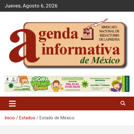
S
Jueves, Agosto 6, 2026
a
l
t
a
r
a
l
c
o
n
t
Agenda Informativa
e
n
i
d
o
Inicio
Estados
Estado de México