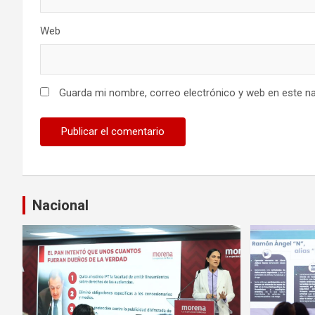
a
Web
d
a
s
Guarda mi nombre, correo electrónico y web en este n
Nacional