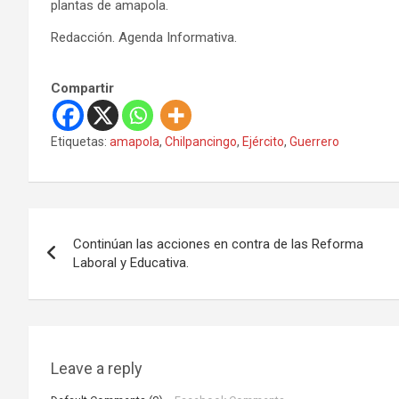
plantas de amapola.
Redacción. Agenda Informativa.
Compartir
Etiquetas:
amapola
,
Chilpancingo
,
Ejército
,
Guerrero
N
Continúan las acciones en contra de las Reforma
a
Laboral y Educativa.
v
e
g
Leave a reply