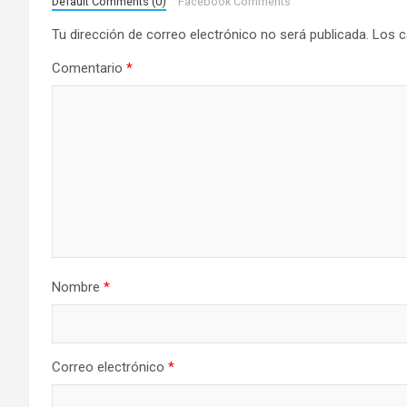
a
Default Comments (0)
Facebook Comments
Tu dirección de correo electrónico no será publicada.
Los c
c
Comentario
*
i
ó
n
d
e
e
Nombre
*
n
t
Correo electrónico
*
r