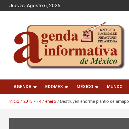
S
Jueves, Agosto 6, 2026
a
l
t
a
r
a
l
c
o
n
t
Agenda Informativa
e
n
AGENDA
EDOMEX
MÉXICO
MUNDO
i
d
o
Inicio
2013
14
enero
Destruyen enorme plantío de amapol