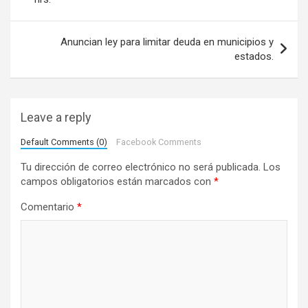
v
e
Anuncian ley para limitar deuda en municipios y
estados.
g
a
c
Leave a reply
i
Default Comments (0)
Facebook Comments
ó
Tu dirección de correo electrónico no será publicada.
Los
n
campos obligatorios están marcados con
*
d
Comentario
*
e
e
n
t
r