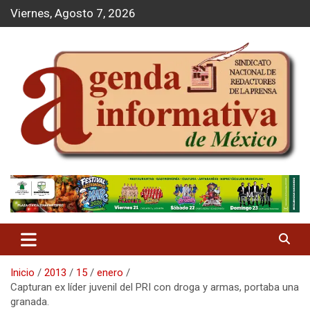
S
Viernes, Agosto 7, 2026
a
l
t
a
r
a
l
c
o
n
t
Agenda Informativa
e
n
i
d
o
Inicio
2013
15
enero
Capturan ex líder juvenil del PRI con droga y armas, portaba una
granada.