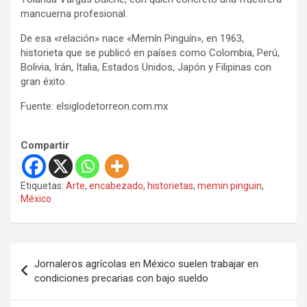
mancuerna profesional.
De esa «relación» nace «Memín Pinguín», en 1963,
historieta que se publicó en países como Colombia, Perú,
Bolivia, Irán, Italia, Estados Unidos, Japón y Filipinas con
gran éxito.
Fuente: elsiglodetorreon.com.mx
Compartir
Etiquetas:
Arte
,
encabezado
,
historietas
,
memin pinguin
,
México
N
Jornaleros agrícolas en México suelen trabajar en
a
condiciones precarias con bajo sueldo
v