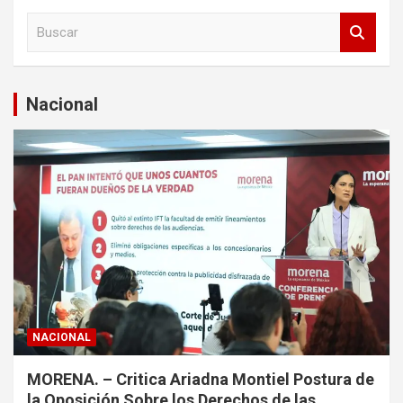
B
u
s
c
a
Nacional
r
NACIONAL
MORENA. – Critica Ariadna Montiel Postura de
la Oposición Sobre los Derechos de las