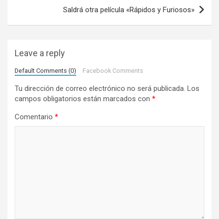
e
Saldrá otra película «Rápidos y Furiosos»
g
a
Leave a reply
c
i
Default Comments (0)
Facebook Comments
ó
Tu dirección de correo electrónico no será publicada.
Los
campos obligatorios están marcados con
*
n
d
Comentario
*
e
e
n
t
r
a