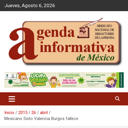
S
Jueves, Agosto 6, 2026
a
l
t
a
r
a
l
c
o
n
t
Agenda Informativa
e
n
i
d
o
Inicio
2015
26
abril
Mexicano Sixto Valencia Burgos fallece