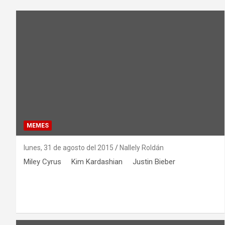
MEMES
lunes, 31 de agosto del 2015
Nallely Roldán
Miley Cyrus Kim Kardashian Justin Bieber