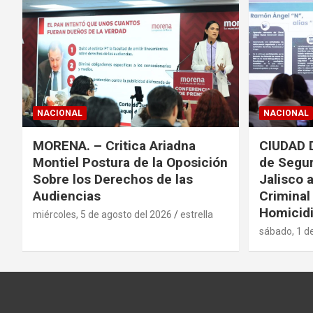
i
n
a
c
NACIONAL
NACIONAL
i
MORENA. – Critica Ariadna
CIUDAD 
ó
Montiel Postura de la Oposición
de Segur
n
Sobre los Derechos de las
Jalisco 
Audiencias
Criminal
d
Homicidi
miércoles, 5 de agosto del 2026
estrella
sábado, 1 d
e
e
n