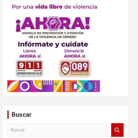
Buscar
B
u