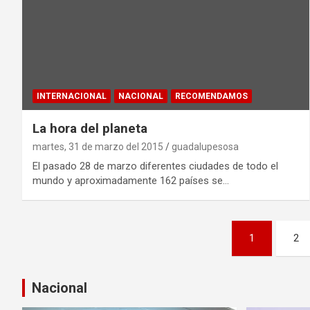
INTERNACIONAL
NACIONAL
RECOMENDAMOS
La hora del planeta
martes, 31 de marzo del 2015
guadalupesosa
El pasado 28 de marzo diferentes ciudades de todo el
mundo y aproximadamente 162 países se…
P
1
2
a
g
Nacional