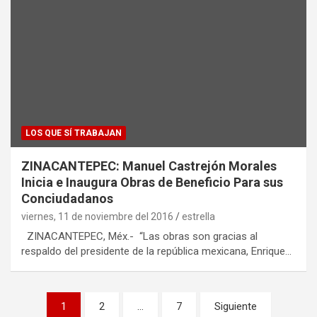
LOS QUE SÍ TRABAJAN
ZINACANTEPEC: Manuel Castrejón Morales
Inicia e Inaugura Obras de Beneficio Para sus
Conciudadanos
viernes, 11 de noviembre del 2016
estrella
ZINACANTEPEC, Méx.- “Las obras son gracias al
respaldo del presidente de la república mexicana, Enrique…
P
1
2
…
7
Siguiente