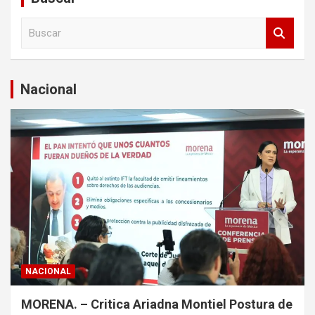
B
u
s
c
a
Nacional
r
NACIONAL
MORENA. – Critica Ariadna Montiel Postura de