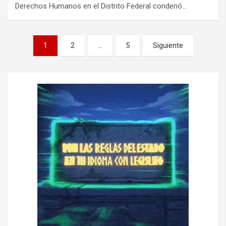
Derechos Humanos en el Distrito Federal condenó…
P
1
2
…
5
Siguiente
a
g
i
n
a
c
i
ó
n
d
e