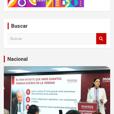
Buscar
B
u
s
c
a
Nacional
r