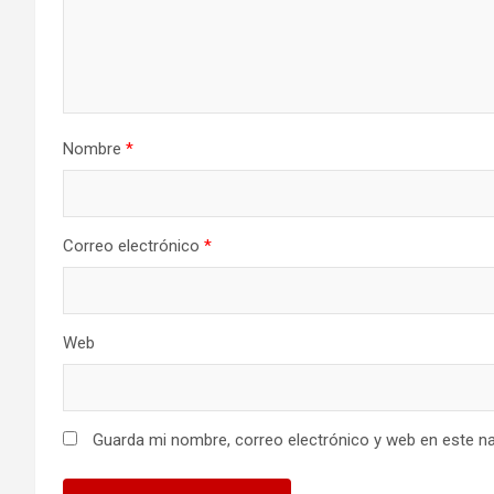
d
e
e
Nombre
*
n
t
Correo electrónico
*
r
a
Web
d
a
s
Guarda mi nombre, correo electrónico y web en este n