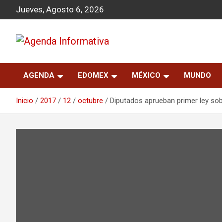
S
Jueves, Agosto 6, 2026
a
l
t
a
Agenda Informativa
r
a
AGENDA
EDOMEX
MÉXICO
MUNDO
l
c
o
Inicio
2017
12
octubre
Diputados aprueban primer ley so
n
t
e
n
i
d
o