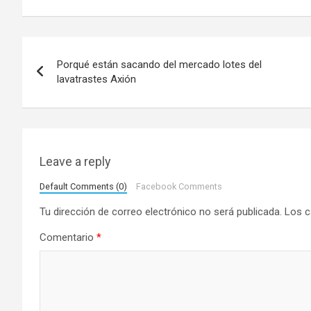
N
Porqué están sacando del mercado lotes del
a
lavatrastes Axión
v
e
g
Leave a reply
a
Default Comments (0)
Facebook Comments
Tu dirección de correo electrónico no será publicada.
Los c
c
Comentario
*
i
ó
n