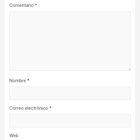
d
Comentario
*
e
e
n
t
r
a
d
Nombre
*
a
s
Correo electrónico
*
Web