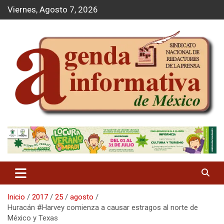
S
Viernes, Agosto 7, 2026
a
l
t
a
r
a
l
c
o
n
t
Agenda Informativa
e
n
i
d
o
Inicio
2017
25
agosto
Huracán #Harvey comienza a causar estragos al norte de
México y Texas