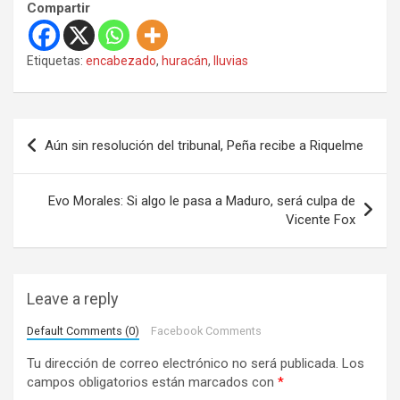
Compartir
Etiquetas:
encabezado
,
huracán
,
lluvias
N
Aún sin resolución del tribunal, Peña recibe a Riquelme
a
v
Evo Morales: Si algo le pasa a Maduro, será culpa de
e
Vicente Fox
g
a
Leave a reply
c
i
Default Comments (0)
Facebook Comments
ó
Tu dirección de correo electrónico no será publicada.
Los
campos obligatorios están marcados con
*
n