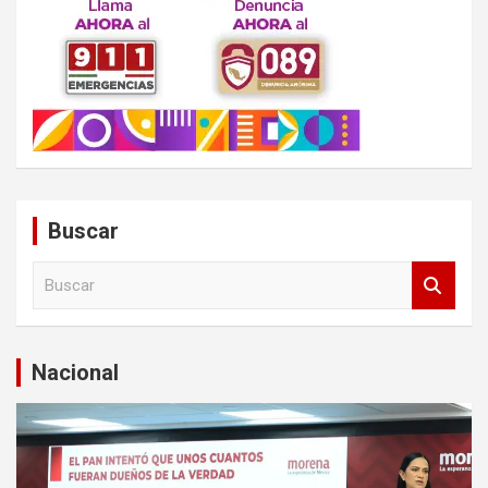
Buscar
B
u
s
c
a
Nacional
r