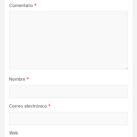
d
Comentario
*
e
e
n
t
r
a
d
Nombre
*
a
s
Correo electrónico
*
Web