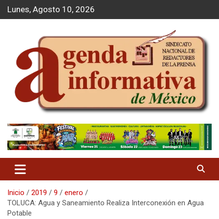
S
Lunes, Agosto 10, 2026
a
l
t
a
r
a
l
c
o
n
t
Agenda Informativa
e
n
i
d
o
Inicio
2019
9
enero
TOLUCA: Agua y Saneamiento Realiza Interconexión en Agua
Potable