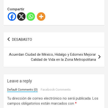
Compartir
N
DESABASTO
a
v
Acuerdan Ciudad de México, Hidalgo y Edomex Mejorar
e
Calidad de Vida en la Zona Metropolitana
g
a
Leave a reply
c
i
Default Comments (0)
Facebook Comments
ó
Tu dirección de correo electrónico no será publicada.
Los
campos obligatorios están marcados con
*
n