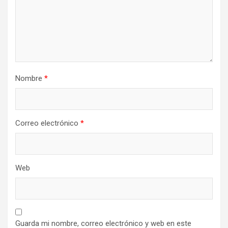
t
r
a
d
a
Nombre
*
s
Correo electrónico
*
Web
Guarda mi nombre, correo electrónico y web en este