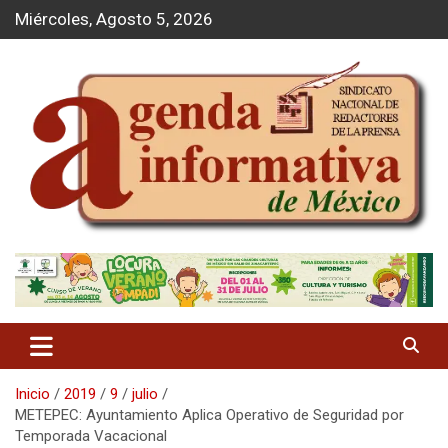
S
Miércoles, Agosto 5, 2026
a
l
t
a
r
a
l
c
o
n
t
Agenda Informativa
e
n
i
d
o
Inicio
2019
9
julio
METEPEC: Ayuntamiento Aplica Operativo de Seguridad por
Temporada Vacacional