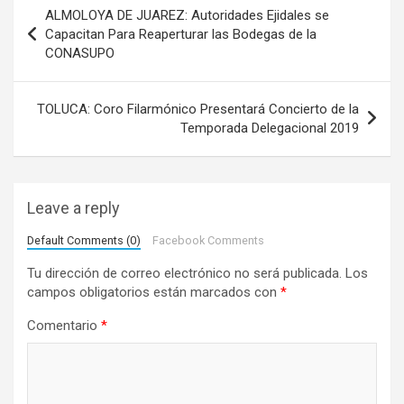
N
ALMOLOYA DE JUAREZ: Autoridades Ejidales se
a
Capacitan Para Reaperturar las Bodegas de la
CONASUPO
v
e
TOLUCA: Coro Filarmónico Presentará Concierto de la
g
Temporada Delegacional 2019
a
c
i
Leave a reply
ó
Default Comments (0)
Facebook Comments
n
Tu dirección de correo electrónico no será publicada.
Los
d
campos obligatorios están marcados con
*
e
Comentario
*
e
n