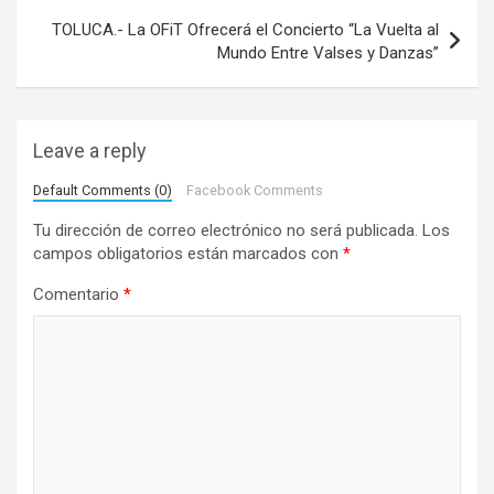
e
TOLUCA.- La OFiT Ofrecerá el Concierto “La Vuelta al
Mundo Entre Valses y Danzas”
g
a
c
Leave a reply
i
Default Comments (0)
Facebook Comments
ó
Tu dirección de correo electrónico no será publicada.
Los
n
campos obligatorios están marcados con
*
d
Comentario
*
e
e
n
t
r
a