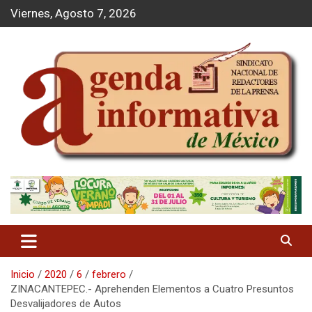
S
Viernes, Agosto 7, 2026
a
l
t
a
r
a
l
c
o
n
t
Agenda Informativa
e
n
i
d
o
Inicio
2020
6
febrero
ZINACANTEPEC.- Aprehenden Elementos a Cuatro Presuntos
Desvalijadores de Autos