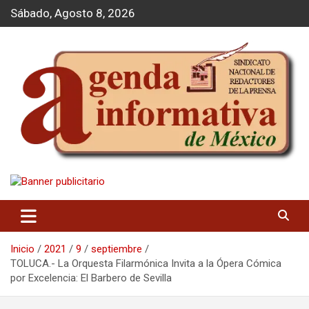
S
Sábado, Agosto 8, 2026
a
l
t
a
r
a
l
c
o
n
t
Agenda Informativa
e
n
i
d
o
Inicio
2021
9
septiembre
TOLUCA.- La Orquesta Filarmónica Invita a la Ópera Cómica
por Excelencia: El Barbero de Sevilla