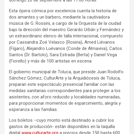
domingo 26 de septiembre a las 17:00 horas.
Esta ópera cómica por excelencia cuenta la historia de
dos amantes y un barbero, mediante la cautivadora
música de G. Rossini, a cargo de la Orquesta de la ciudad
bajo la dirección del maestro Gerardo Urbán y Fernández y
un extraordinario elenco de talla internacional, compuesto
por Cassandra Zoé Velasco (Rosina), Amed Liévanos
(Fígaro), Alejandro Luévanos (Conde de Almaviva), Carlos
Santos (Dr. Bartolo), Sara Estrada (Berta) y Daniel Vega
(Fiorello) y más de 100 artistas en escena.
El gobierno municipal de Toluca, que preside Juan Rodolfo
Sánchez Gómez, CulturArte y la Arquidiócesis de Toluca,
preparan este espectáculo presencial familiar con las
medidas sanitarias correspondientes para proteger a los
asistentes, con aforo reducido y localidades numeradas,
para proporcionar momentos de esparcimiento, alegría y
esperanza a las familias.
Los boletos –cuyo monto está destinado a cubrir los
gastos de producción- están disponibles en la taquilla
digital
www.culturarte.org
a precios desde 150 hasta 600