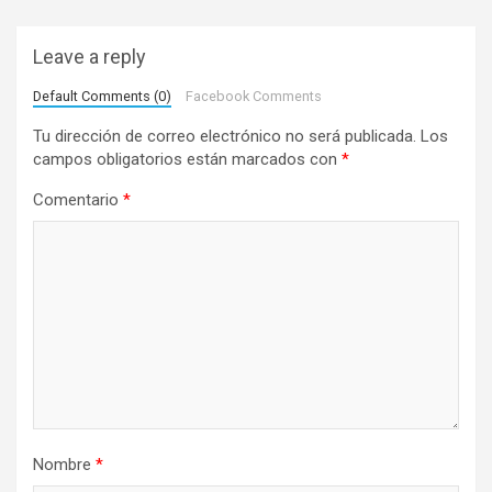
a
c
Leave a reply
i
Default Comments (0)
Facebook Comments
ó
Tu dirección de correo electrónico no será publicada.
Los
n
campos obligatorios están marcados con
*
d
Comentario
*
e
e
n
t
r
a
d
a
Nombre
*