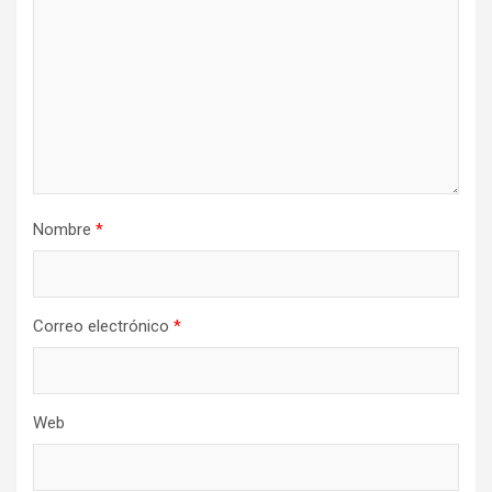
e
n
t
r
a
d
a
Nombre
*
s
Correo electrónico
*
Web