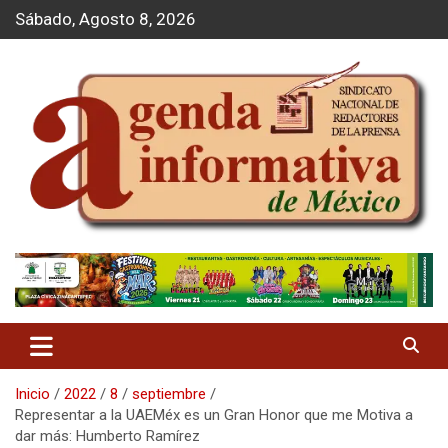
S
Sábado, Agosto 8, 2026
a
l
t
a
r
a
l
c
o
n
t
Agenda Informativa
e
n
i
d
o
Inicio
2022
8
septiembre
Representar a la UAEMéx es un Gran Honor que me Motiva a
dar más: Humberto Ramírez