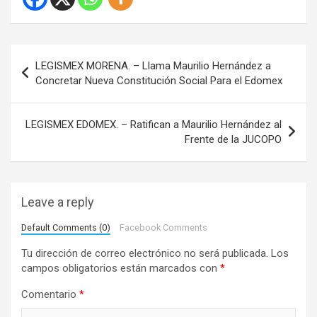
N
LEGISMEX MORENA. – Llama Maurilio Hernández a
a
Concretar Nueva Constitución Social Para el Edomex
v
e
LEGISMEX EDOMEX. – Ratifican a Maurilio Hernández al
Frente de la JUCOPO
g
a
c
Leave a reply
i
Default Comments (0)
Facebook Comments
ó
Tu dirección de correo electrónico no será publicada.
Los
n
campos obligatorios están marcados con
*
d
Comentario
*
e