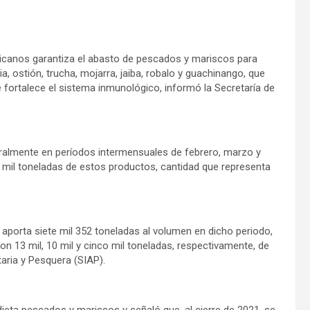
icanos garantiza el abasto de pescados y mariscos para
ia, ostión, trucha, mojarra, jaiba, robalo y guachinango, que
fortalece el sistema inmunológico, informó la Secretaría de
ralmente en períodos intermensuales de febrero, marzo y
mil toneladas de estos productos, cantidad que representa
porta siete mil 352 toneladas al volumen en dicho periodo,
on 13 mil, 10 mil y cinco mil toneladas, respectivamente, de
aria y Pesquera (SIAP).
 dieta pescados y mariscos y señaló que, al cierre de 2021, se