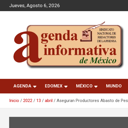
S
Jueves, Agosto 6, 2026
a
l
t
a
r
a
l
c
o
n
t
Agenda Informativa
e
n
AGENDA
EDOMEX
MÉXICO
MUNDO
i
d
o
Inicio
2022
13
abril
Aseguran Productores Abasto de Pes