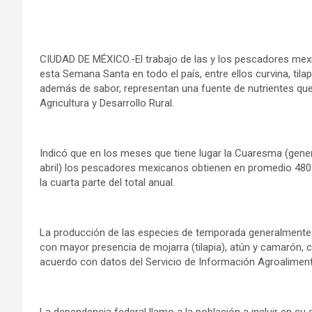
CIUDAD DE MÉXICO.-El trabajo de las y los pescadores mex
esta Semana Santa en todo el país, entre ellos curvina, tilap
además de sabor, representan una fuente de nutrientes que 
Agricultura y Desarrollo Rural.
Indicó que en los meses que tiene lugar la Cuaresma (gene
abril) los pescadores mexicanos obtienen en promedio 480 
la cuarta parte del total anual.
La producción de las especies de temporada generalmente a
con mayor presencia de mojarra (tilapia), atún y camarón, c
acuerdo con datos del Servicio de Información Agroaliment
La dependencia federal llamo a la población a incluir en su