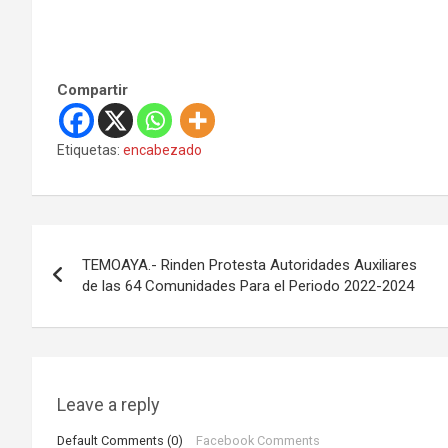
Compartir
Etiquetas:
encabezado
N
TEMOAYA.- Rinden Protesta Autoridades Auxiliares
a
de las 64 Comunidades Para el Periodo 2022-2024
v
e
g
Leave a reply
Default Comments (0)
Facebook Comments