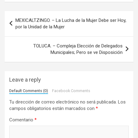
N
MEXICALTZINGO. – La Lucha de la Mujer Debe ser Hoy,
a
por la Unidad de la Mujer
v
e
TOLUCA. – Compleja Elección de Delegados
Municipales; Pero se ve Disposición
g
a
c
Leave a reply
i
Default Comments (0)
Facebook Comments
ó
Tu dirección de correo electrónico no será publicada.
Los
n
campos obligatorios están marcados con
*
d
Comentario
*
e
e