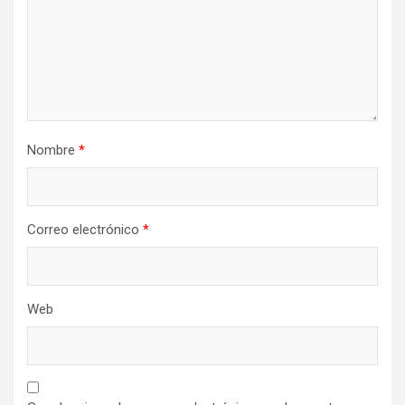
n
t
r
a
d
a
Nombre
*
s
Correo electrónico
*
Web