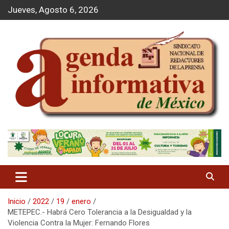
S
Jueves, Agosto 6, 2026
a
l
t
a
r
a
l
c
o
n
t
Agenda Informativa
e
n
i
d
o
Inicio
2022
19
enero
METEPEC.- Habrá Cero Tolerancia a la Desigualdad y la
Violencia Contra la Mujer: Fernando Flores