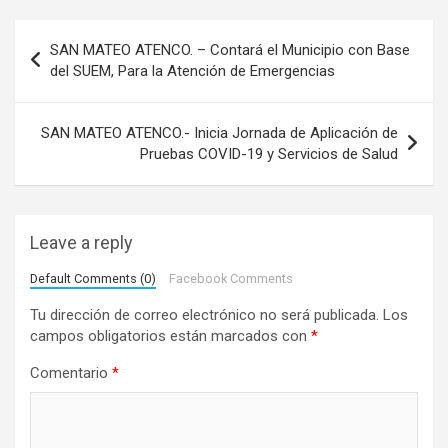
N
SAN MATEO ATENCO. – Contará el Municipio con Base
a
del SUEM, Para la Atención de Emergencias
v
e
SAN MATEO ATENCO.- Inicia Jornada de Aplicación de
Pruebas COVID-19 y Servicios de Salud
g
a
c
Leave a reply
i
Default Comments (0)
Facebook Comments
ó
Tu dirección de correo electrónico no será publicada.
Los
n
campos obligatorios están marcados con
*
d
Comentario
*
e
e