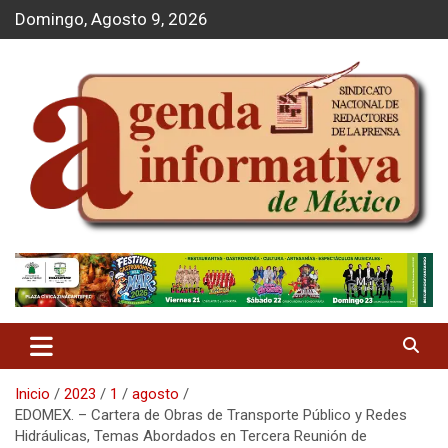
S
Domingo, Agosto 9, 2026
a
l
t
a
r
a
l
c
o
n
t
Agenda Informativa
e
n
i
d
o
Inicio
2023
1
agosto
EDOMEX. – Cartera de Obras de Transporte Público y Redes
Hidráulicas, Temas Abordados en Tercera Reunión de