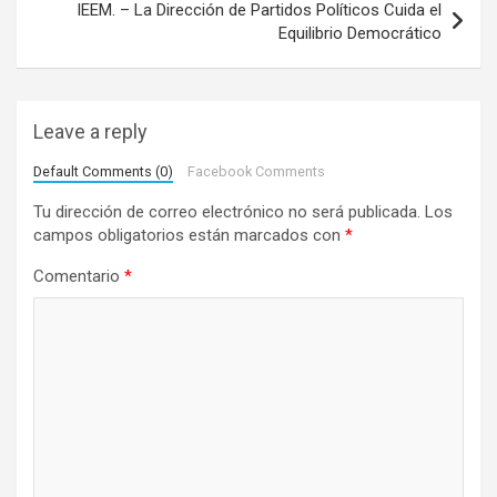
e
IEEM. – La Dirección de Partidos Políticos Cuida el
Equilibrio Democrático
g
a
c
Leave a reply
i
Default Comments (0)
Facebook Comments
ó
Tu dirección de correo electrónico no será publicada.
Los
n
campos obligatorios están marcados con
*
d
Comentario
*
e
e
n
t
r
a