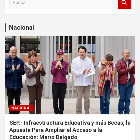
u
s
c
a
Nacional
r
NACIONAL
SEP.- Infraestructura Educativa y más Becas, la
Apuesta Para Ampliar el Acceso a la
Educación: Mario Delgado