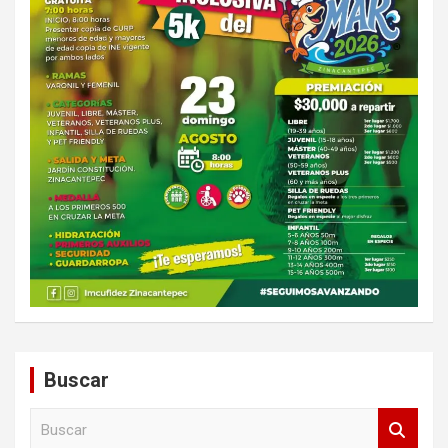
Buscar
B
u