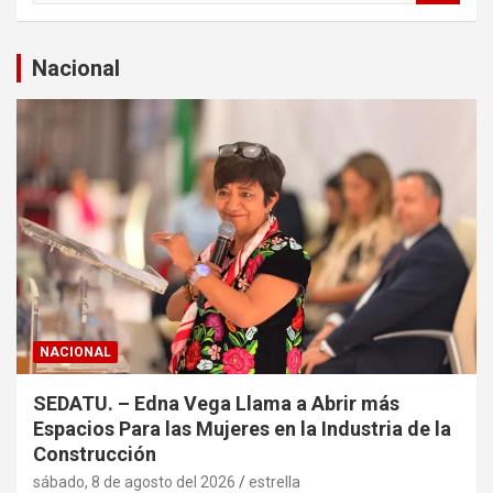
s
c
a
Nacional
r
NACIONAL
SEDATU. – Edna Vega Llama a Abrir más
Espacios Para las Mujeres en la Industria de la
Construcción
sábado, 8 de agosto del 2026
estrella