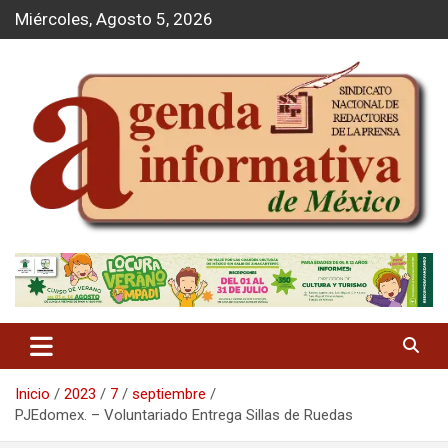
S
Miércoles, Agosto 5, 2026
a
l
t
a
r
a
l
c
o
n
t
Agenda Informativa
e
n
i
d
o
Inicio
2023
7
septiembre
PJEdomex. – Voluntariado Entrega Sillas de Ruedas