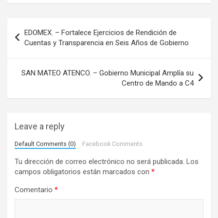
N
EDOMEX. – Fortalece Ejercicios de Rendición de
a
Cuentas y Transparencia en Seis Años de Gobierno
v
e
SAN MATEO ATENCO. – Gobierno Municipal Amplía su
Centro de Mando a C4
g
a
c
Leave a reply
i
Default Comments (0)
Facebook Comments
ó
Tu dirección de correo electrónico no será publicada.
Los
n
campos obligatorios están marcados con
*
d
Comentario
*
e
e