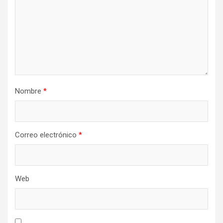
n
t
r
a
d
a
Nombre
*
s
Correo electrónico
*
Web