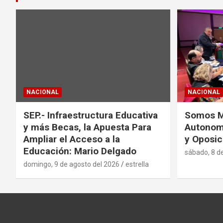
s
NACIONAL
NACIONAL
SEP.- Infraestructura Educativa
Somos Mé
y más Becas, la Apuesta Para
Autonom
Ampliar el Acceso a la
y Oposic
Educación: Mario Delgado
sábado, 8 d
domingo, 9 de agosto del 2026
estrella