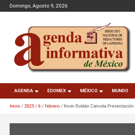
S
Domingo, Agosto 9, 2026
a
l
t
a
r
a
l
c
o
n
t
Agenda Informativa
e
n
AGENDA
EDOMEX
MÉXICO
MUNDO
i
d
o
Inicio
2025
6
febrero
Kevin Roldán Cancela Presentació