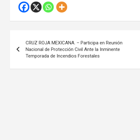
N
CRUZ ROJA MEXICANA. – Participa en Reunión
a
Nacional de Protección Civil Ante la Inminente
Temporada de Incendios Forestales
v
e
g
a
c
i
ó