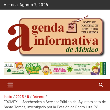
S
Viernes, Agosto 7, 2026
a
l
t
a
r
a
l
c
o
n
t
Agenda Informativa
e
n
i
d
o
Inicio
2025
8
febrero
EDOMEX. – Aprehenden a Servidor Público del Ayuntamiento de
Santo Tomás, Investigado por la Evasión de Pedro Luis “N”