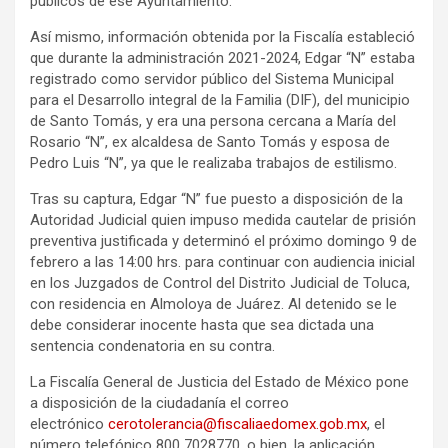
públicos de ese Ayuntamiento.
Así mismo, información obtenida por la Fiscalía estableció
que durante la administración 2021-2024, Edgar “N” estaba
registrado como servidor público del Sistema Municipal
para el Desarrollo integral de la Familia (DIF), del municipio
de Santo Tomás, y era una persona cercana a María del
Rosario “N”, ex alcaldesa de Santo Tomás y esposa de
Pedro Luis “N”, ya que le realizaba trabajos de estilismo.
Tras su captura, Edgar “N” fue puesto a disposición de la
Autoridad Judicial quien impuso medida cautelar de prisión
preventiva justificada y determinó el próximo domingo 9 de
febrero a las 14:00 hrs. para continuar con audiencia inicial
en los Juzgados de Control del Distrito Judicial de Toluca,
con residencia en Almoloya de Juárez. Al detenido se le
debe considerar inocente hasta que sea dictada una
sentencia condenatoria en su contra.
La Fiscalía General de Justicia del Estado de México pone
a disposición de la ciudadanía el correo
electrónico
cerotolerancia@fiscaliaedomex.gob.mx
, el
número telefónico 800 7028770, o bien, la aplicación