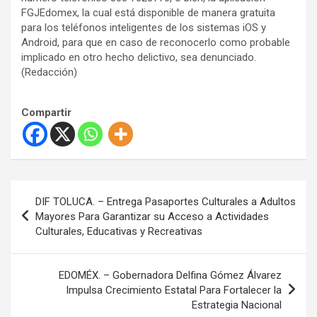
FGJEdomex, la cual está disponible de manera gratuita
para los teléfonos inteligentes de los sistemas iOS y
Android, para que en caso de reconocerlo como probable
implicado en otro hecho delictivo, sea denunciado.
(Redacción)
Compartir
N
DIF TOLUCA. – Entrega Pasaportes Culturales a Adultos
a
Mayores Para Garantizar su Acceso a Actividades
Culturales, Educativas y Recreativas
v
e
EDOMÉX. – Gobernadora Delfina Gómez Álvarez
g
Impulsa Crecimiento Estatal Para Fortalecer la
a
Estrategia Nacional