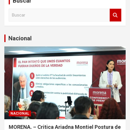
Buscar
B
u
s
c
a
Nacional
r
NACIONAL
MORENA. – Critica Ariadna Montiel Postura de