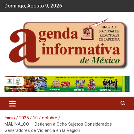
S
Domingo, Agosto 9, 2026
a
l
t
a
r
a
l
c
o
n
t
Agenda Informativa
e
n
i
d
o
Inicio
2025
10
octubre
MALINALCO. – Detienen a Ocho Sujetos Considerados
Generadores de Violencia en la Región