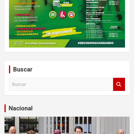
Buscar
B
u
s
c
a
Nacional
r