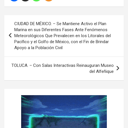
N
CIUDAD DE MÉXICO. – Se Mantiene Activo el Plan
a
Marina en sus Diferentes Fases Ante Fenómenos
Meteorológicos Que Prevalecen en los Litorales del
v
Pacífico y el Golfo de México, con el Fin de Brindar
e
Apoyo a la Población Civil
g
a
TOLUCA. – Con Salas Interactivas Reinauguran Museo
del Alfeñique
c
i
ó
n
d
e