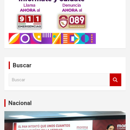
Buscar
B
u
s
c
a
Nacional
r