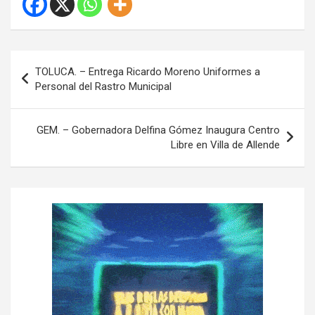
N
TOLUCA. – Entrega Ricardo Moreno Uniformes a
a
Personal del Rastro Municipal
v
e
GEM. – Gobernadora Delfina Gómez Inaugura Centro
Libre en Villa de Allende
g
a
c
i
ó
n
d
e