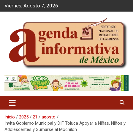
S
Viernes, Agosto 7, 2026
a
l
t
a
r
a
l
c
o
n
t
Agenda Informativa
e
n
i
d
o
Inicio
2025
21
agosto
Invita Gobierno Municipal y DIF Toluca Apoyar a Niñas, Niños y
Adolescentes y Sumarse al Mochilón