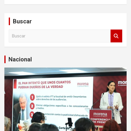
Buscar
B
u
s
c
a
Nacional
r