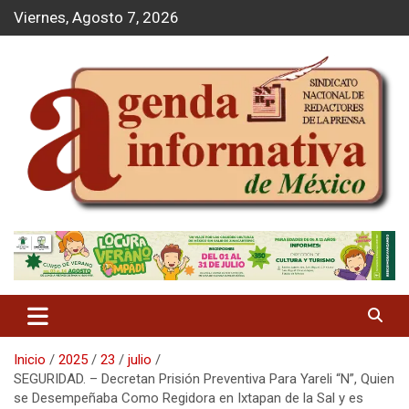
S
Viernes, Agosto 7, 2026
a
l
t
a
r
a
l
c
o
n
t
Agenda Informativa
e
n
i
d
o
Inicio
2025
23
julio
SEGURIDAD. – Decretan Prisión Preventiva Para Yareli “N”, Quien
se Desempeñaba Como Regidora en Ixtapan de la Sal y es