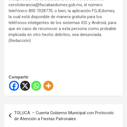
cerotolerancia@fiscaliaedomex.gob.mx, el número
telefónico 800 7028770, o bien, la aplicación FGJEdomex,
la cual está disponible de manera gratuita para los
teléfonos inteligentes de los sistemas iOS y Android, para
que en caso de reconocer a esta persona como probable
implicada en otro hecho delictivo, sea denunciada.
(Redacción)
Compartir
N
TOLUCA. – Cuenta Gobierno Municipal con Protocolo
a
de Atención a Fiestas Patronales
v