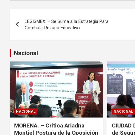
N
LEGISMEX. – Se Suma a la Estrategia Para
a
Combatir Rezago Educativo
v
e
Nacional
g
a
c
i
ó
NACIONAL
NACIONAL
n
MORENA. – Critica Ariadna
CIUDAD 
Montiel Postura de la Oposición
de Segur