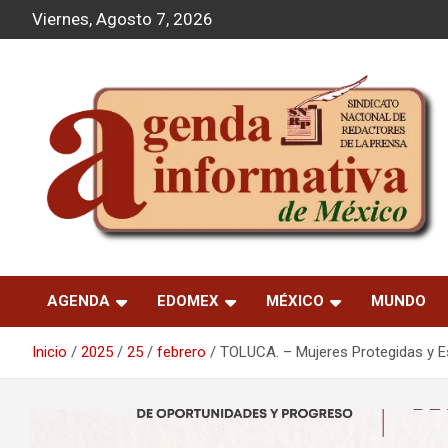
S
Viernes, Agosto 7, 2026
a
l
t
a
r
a
l
c
o
n
t
Agenda Informativa
e
n
AGENDA
EDOMEX
MÉXICO
MUNDO
i
d
o
Inicio
2025
25
febrero
TOLUCA. – Mujeres Protegidas y E